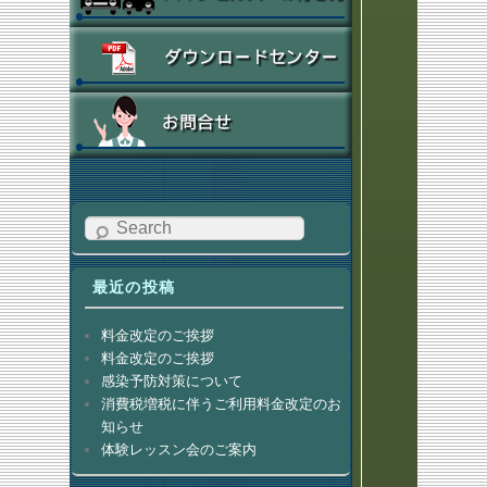
ト 男子S 結果を掲載しました
(2025.8.19)
第29回 PINEHILLS お盆トーナメン
ト 男子D 結果を掲載しました
(2025.8.19)
第29回 PINEHILLS お盆トーナメン
ト 女子S 結果を掲載しました
(2025.8.19)
第29回 PINEHILLS お盆トーナメン
ト 女子D 結果を掲載しました
(2025.8.1)
ベテランオープントーナメント 9月大
会要項を掲載しました
(2025.7.9)
公認大会 7/21､26男Sドローを掲載
Search
しました
(2025.7.6)
公認大会 7/12男Dドローを掲載しま
最近の投稿
した
(2025.6.30)
公認大会 7/9女Dドローを掲載しま
料金改定のご挨拶
した
料金改定のご挨拶
(2025.6.25)
公認大会 7/2女Sドローを掲載しま
感染予防対策について
した
消費税増税に伴うご利用料金改定のお
(2025.5.27)
第29回PINEHILLSお盆トーナメント
知らせ
受付を開始しました
体験レッスン会のご案内
(2025.4.3)
ベテランオープントーナメント3月大