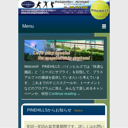
Just another テニスカン
テニスカン
パニー パインヒルズ
パニー パ
Primary menu
Skip to primary content
Skip to secondary content
インヒルズ
Welcom!! PINEHILLS
:
パインヒルズでは「快適な
施設」と「ニーズにサプライ」を目指して、プラス
アルファの価値を提供していきたいと考えていま
す。 これまでのテニススクールや、トーナメント
などのプログラムに加え、みんなで楽しめるキャン
ペーンや、特別
Continue reading
→
PINEHILLSからお知らせ
Notice
8/10～8/15お盆営業期間です。詳しくはお問い