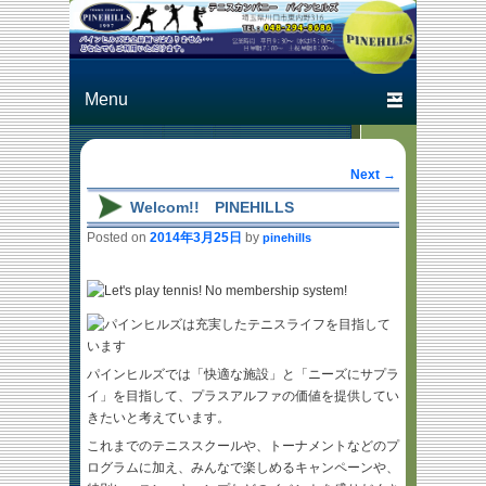
Just another テニスカン
テニスカン
パニー パインヒルズ
パニー パ
Primary menu
Skip to primary content
Skip to secondary content
インヒルズ
Post
Next
→
navigation
Welcom!! PINEHILLS
Posted on
2014年3月25日
by
pinehills
パインヒルズでは「快適な施設」と「ニーズにサプラ
イ」を目指して、プラスアルファの価値を提供してい
きたいと考えています。
これまでのテニススクールや、トーナメントなどのプ
ログラムに加え、みんなで楽しめるキャンペーンや、