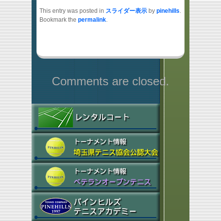
This entry was posted in
スライダー表示
by
pinehills
.
Bookmark the
permalink
.
Comments are closed.