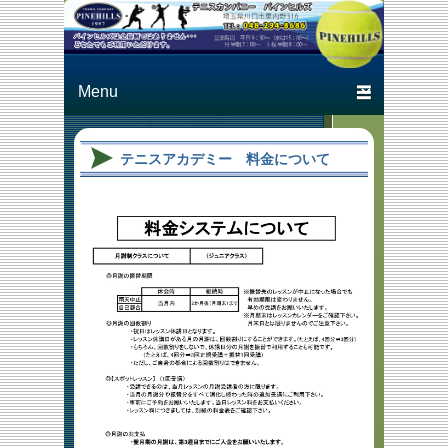
Just another テニスカン
テニスカン
パニー パインヒルズ
パニー パ
Primary menu
Skip to primary content
Skip to secondary content
インヒルズ
テニスアカデミー 料金について