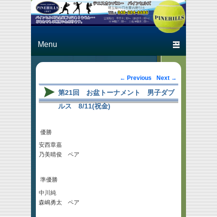
Just another テニスカン
テニスカン
パニー パインヒルズ
パニー パ
Primary menu
Skip to primary content
Skip to secondary content
インヒルズ
Post navigation
←
Previous
Next
→
第21回 お盆トーナメント 男子ダブ
ルス 8/11(祝金)
優勝
安西章嘉
乃美晴俊 ペア
準優勝
中川純
森嶋勇太 ペア