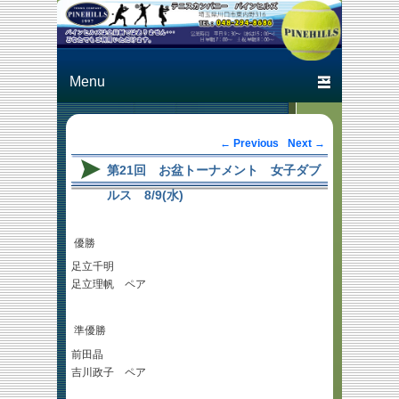
Just another テニスカン
テニスカン
パニー パインヒルズ
パニー パ
Primary menu
Skip to primary content
Skip to secondary content
インヒルズ
Post navigation
←
Previous
Next
→
第21回 お盆トーナメント 女子ダブ
ルス 8/9(水)
優勝
足立千明
足立理帆 ペア
準優勝
前田晶
吉川政子 ペア