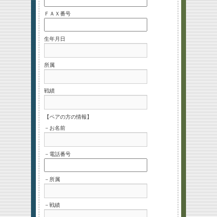
ＦＡＸ番号
生年月日
所属
戦績
【ペアの方の情報】
－お名前
－電話番号
－所属
－戦績