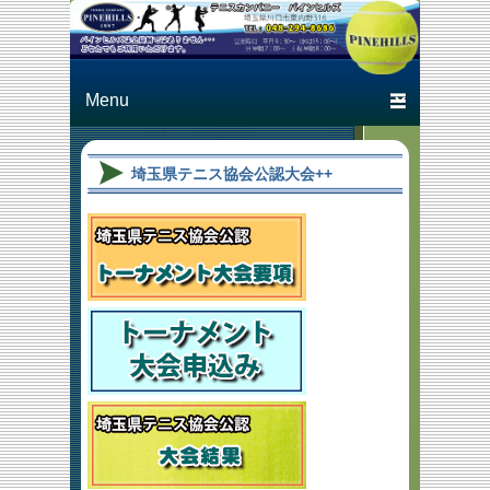
Just another テニスカン
テニスカン
パニー パインヒルズ
パニー パ
Primary menu
Skip to primary content
Skip to secondary content
インヒルズ
埼玉県テニス協会公認大会++