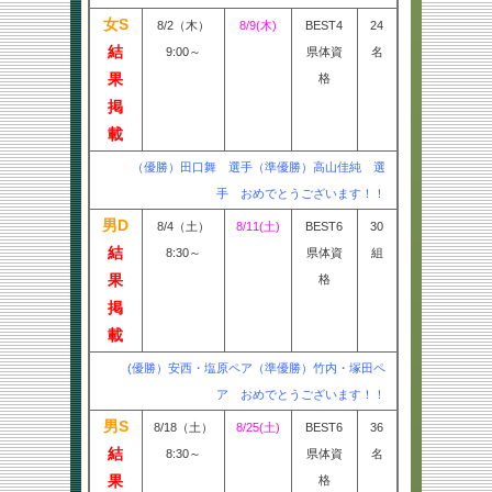
女S
8/2（木）
8/9(木)
BEST4
24
結
9:00～
県体資
名
果
格
掲
載
（優勝）田口舞 選手（準優勝）高山佳純 選
手 おめでとうございます！！
男D
8/4（土）
8/11(土)
BEST6
30
結
8:30～
県体資
組
果
格
掲
載
(優勝）安西・塩原ペア（準優勝）竹内・塚田ペ
ア おめでとうございます！！
男S
8/18（土）
8/25(土)
BEST6
36
結
8:30～
県体資
名
果
格