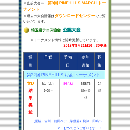
第9回 PINEHILLS MARCH トー
※直前大会⇒
ナメント
ダウンロードセンター
※過去の大会情報は
でご覧
いただけます。
※トーナメント情報は随時更新しています。
2018年8月21日16：30更新
種
日程
予備
参加
募
目
日
資格
集
第22回 PINEHILLS お盆 トーナメント
女D
8/1（水）
8/8(水)
BEST6
24
結
9:00～
県体資
組
果
格
掲
載
(優勝）吉川・前田ペア（準優勝）駒津・田嶋ペ
ア おめでとうございます！！