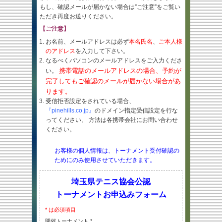
もし、確認メールが届かない場合は”ご注意”をご覧い
ただき再度お送りください。
【ご注意】
お名前、メールアドレスは必ず
本名氏名
、
ご本人様
のアドレス
を入力して下さい。
なるべくパソコンのメールアドレスをご入力くださ
携帯電話のメールアドレスの場合、予約が
い。
完了してもご確認のメールが届かない場合があ
ります。
受信拒否設定をされている場合、
『pinehills.co.jp』
のドメイン指定受信設定を行な
ってください。 方法は各携帯会社にお問い合わせ
ください。
お客様の個人情報は、トーナメント受付確認の
ためにのみ使用させていただきます。
埼玉県テニス協会公認
トーナメントお申込みフォーム
* は必須項目
開催トーナメント *