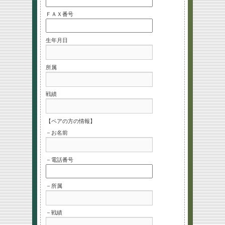
ＦＡＸ番号
生年月日
所属
戦績
【ペアの方の情報】
－お名前
－電話番号
－所属
－戦績