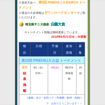
第9回 PINEHILLS MARCH トー
※直前大会⇒
ナメント
ダウンロードセンター
※過去の大会情報は
でご覧
いただけます。
※トーナメント情報は随時更新しています。
2018年8月21日16：30更新
種
日程
予備
参加
募
目
日
資格
集
第22回 PINEHILLS お盆 トーナメント
女D
8/1（水）
8/8(水)
BEST6
24
結
9:00～
県体資
組
果
格
掲
載
(優勝）吉川・前田ペア（準優勝）駒津・田嶋ペ
ア おめでとうございます！！