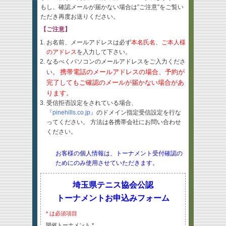
もし、確認メールが届かない場合は”ご注意”をご覧い
ただき再度お送りください。
【ご注意】
お名前、メールアドレスは必ず
本名氏名
、
ご本人様
のアドレス
を入力して下さい。
なるべくパソコンのメールアドレスをご入力くださ
携帯電話のメールアドレスの場合、予約が
い。
完了してもご確認のメールが届かない場合があ
ります。
受信拒否設定をされている場合、
『pinehills.co.jp』
のドメイン指定受信設定を行な
ってください。 方法は各携帯会社にお問い合わせ
ください。
お客様の個人情報は、トーナメント受付確認の
ためにのみ使用させていただきます。
埼玉県テニス協会公認
トーナメントお申込みフォーム
* は必須項目
開催トーナメント *