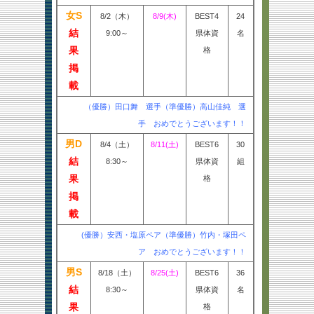
女S
8/2（木）
8/9(木)
BEST4
24
結
9:00～
県体資
名
果
格
掲
載
（優勝）田口舞 選手（準優勝）高山佳純 選
手 おめでとうございます！！
男D
8/4（土）
8/11(土)
BEST6
30
結
8:30～
県体資
組
果
格
掲
載
(優勝）安西・塩原ペア（準優勝）竹内・塚田ペ
ア おめでとうございます！！
男S
8/18（土）
8/25(土)
BEST6
36
結
8:30～
県体資
名
果
格