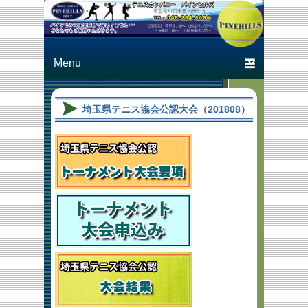
Just another テニスカン
テニスカン
パニー パインヒルズ
パニー パ
Primary menu
Skip to primary content
Skip to secondary content
インヒルズ
埼玉県テニス協会公認大会（201808）