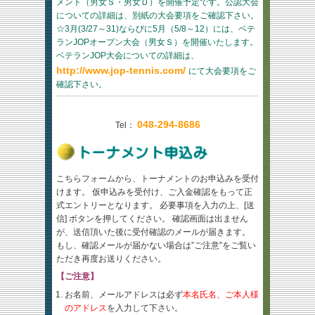
メント（男女Ｓ・男女Ｄ）を開催予定です。公認大会
についての詳細は、別紙の大会要項をご確認下さい。
☆3月(3/27～31)ならびに5月（5/8～12）には、ベテ
ランJOPオープン大会（男女Ｓ）を開催いたします。
ベテランJOP大会についての詳細は、
http://www.jop-tennis.com/
にて大会要項をご
確認下さい。
048-294-8686
Tel：
こちらフォームから、トーナメントのお申込みを受付
けます。 仮申込みを受付け、ご入金確認をもって正
式エントリーとなります。 必要事項を入力の上、[送
信] ボタンを押してください。 確認画面は出ません
が、送信頂いた後に受付確認のメールが届きます。
もし、確認メールが届かない場合は”ご注意”をご覧い
ただき再度お送りください。
【ご注意】
お名前、メールアドレスは必ず
本名氏名
、
ご本人様
のアドレス
を入力して下さい。