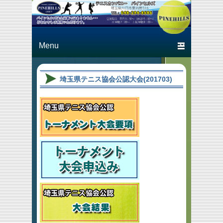
Just another テニスカン
テニスカン
パニー パインヒルズ
パニー パ
Primary menu
Skip to primary content
Skip to secondary content
インヒルズ
埼玉県テニス協会公認大会(201703)