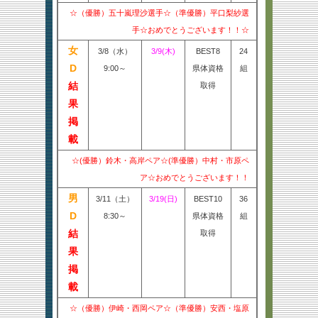
☆（優勝）五十嵐理沙選手☆（準優勝）平口梨紗選
手☆おめでとうございます！！☆
女
3/8（水）
3/9(木)
BEST8
24
D
9:00～
県体資格
組
結
取得
果
掲
載
☆(優勝）鈴木・高岸ペア☆(準優勝）中村・市原ペ
ア☆おめでとうございます！！
男
3/11（土）
3/19(日)
BEST10
36
D
8:30～
県体資格
組
結
取得
果
掲
載
☆（優勝）伊崎・西岡ペア☆（準優勝）安西・塩原