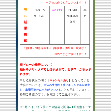
ペア☆おめでとうございます！！
男
3/20（祝
3/25(土)
BEST8
36
S
月）8:30～
県体資格
名
結
取得
果
掲
載
☆(優勝）加藤稔選手☆（準優勝）溝呂木一紘選手☆
おめでとうございます！！
※ドローの発表について
種目をクリックすると発表されているドローが表示さ
れます。
申し込み状況の欄に［
］となっている
キャンセルあり
大会については、
申込み受付終了後にキャンセルが発生
ことを示しています。
し、出場可能枠に空きがでている
参加ご希望の方は、
お電話にて
ご連絡下さい。
☆8月には、埼玉県テニス協会公認 第21回お盆トーナ