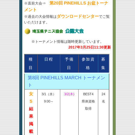
第20回 PINEHILLS お盆トーナ
※直前大会⇒
メント
ダウンロードセンター
※過去の大会情報は
でご覧
いただけます。
※トーナメント情報は随時更新しています。
2017年3月25日11:30更新
種
日程
予備
参加資
募
目
日
格
集
第8回 PINEHILLS MARCH トーナメン
ト
女
3/1（水）
3/2(木)
BEST4
24
S
9:00～
県体資格
名
結
取得
果
掲
載