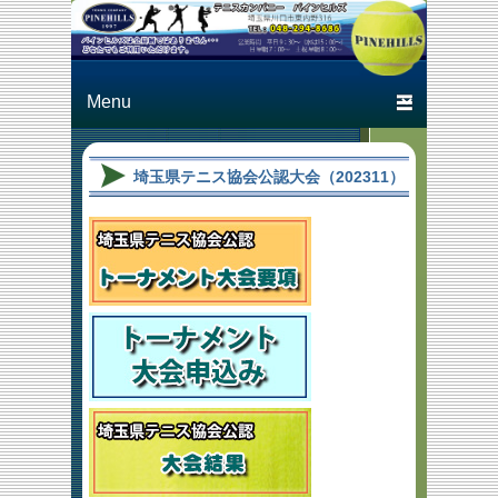
Just another テニスカン
テニスカン
パニー パインヒルズ
パニー パ
Primary menu
Skip to primary content
Skip to secondary content
インヒルズ
埼玉県テニス協会公認大会（202311）