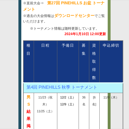
第27回 PINEHILLS お盆 トーナ
※直前大会⇒
メント
ダウンロードセンター
※過去の大会情報は
でご覧
いただけます。
※トーナメント情報は随時更新しています。
2024年1月10
日 12:00更新
種
日程
予備日
募
資
申込締切
目
集
格
取
得
数
第4回 PINEHILLS 秋季 トーナメント
男
11/23（祝
12/2（土）
36
[6
11/9（木）
S
木）
12/9（土）
名
名]
結
11/25（土）
果
掲