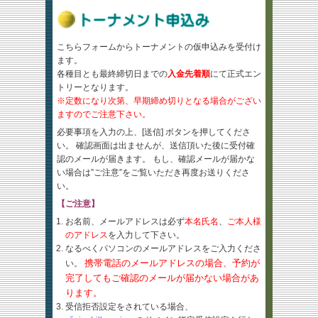
こちらフォームからトーナメントの仮申込みを受付け
ます。
各種目とも最終締切日までの
入金先着順
にて正式エン
トリーとなります。
※定数になり次第、早期締め切りとなる場合がござい
ますのでご注意下さい。
必要事項を入力の上、[送信] ボタンを押してくださ
い。 確認画面は出ませんが、送信頂いた後に受付確
認のメールが届きます。 もし、確認メールが届かな
い場合は”ご注意”をご覧いただき再度お送りくださ
い。
【ご注意】
お名前、メールアドレスは必ず
本名氏名
、
ご本人様
のアドレス
を入力して下さい。
なるべくパソコンのメールアドレスをご入力くださ
携帯電話のメールアドレスの場合、予約が
い。
完了してもご確認のメールが届かない場合があ
ります。
受信拒否設定をされている場合、