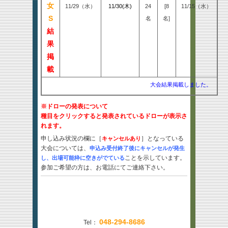
女
11/29（水）
11/30(木)
24
[8
11/15（水）
S
名
名]
結
果
掲
載
大会結果掲載しました。
※ドローの発表について
種目をクリックすると発表されているドローが表示さ
れます。
申し込み状況の欄に［
］となっている
キャンセルあり
大会については、
申込み受付終了後にキャンセルが発生
ことを示しています。
し、出場可能枠に空きがでている
参加ご希望の方は、
お電話にて
ご連絡下さい。
048-294-8686
Tel：