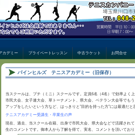
ー パインヒルズ
ルズ
アカデミー
プライベートレッスン
中古ラケット
お問合せ
パインヒルズ テニスアカデミー（旧保存）
当スクールは、プチ（ミニ）スクールです。定員6名（4名）で効率よく
市民大会、女子連大会、草トーナメント、県大会、ベテラン大会等でもう
アップをしたいという方など、はっきりと”目的を持った方”には最適だと
テニスアカデミー受講生・卒業生の声
現在、過去、当スクール在籍、出身で市民大会、県大会などで活躍されて
生のコメントです。御本人から了解を得て、実名、コメントを頂いており