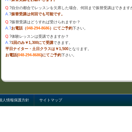
Q.
?自分の都合でレッスンを欠席した場合、何回まで振替受講はできます
A.
?
振替受講は何回でも可能です。
Q.
?振替受講はどうすれば受けられますか？
A.?
お電話（
）にてご予約
下さい。
048-294-8686
Q.
?体験レッスンは受講できますか？
A.
?
1回のみ￥1,300にて受講
できます。
平日ナイター・土日クラスは￥1,500
となります。
お電話(
)にてご予約
下さい。
048-294-8686
個人情報保護方針
サイトマップ