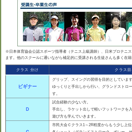
※日本体育協会公認スポーツ指導者（テニス上級講師）、日米プロテニス
ます。他のスクールに通いながら補足的に受講される生徒さんも多く在籍
クラス 分け
クラス目
グリップ、スイングの習得を目的としていま
ビギナー
ゆっくりと手出しから行い、グランドストロ
す。
試合経験の少ない方。
Ｄ
手出し、ラケット出しで軽いフットワークを
遊び方も学んでいきます。
市民大会Ｃクラス1～2R程度からもう少し上
Ｃ