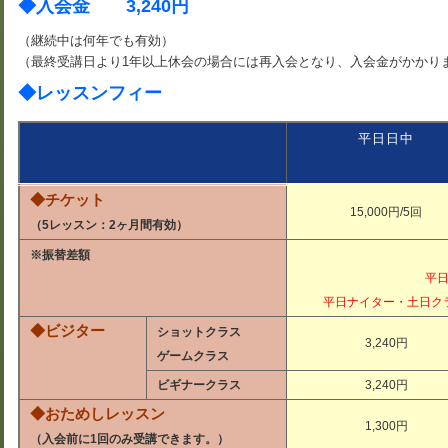
◆入会金 3,240円
（継続中は何年でも有効）
（最終受講日より1年以上休会の場合には再入会となり、入会金がかかり
◆レッスンフィー
平日日中
◆チケット
15,000円/5回
（5レッスン：2ヶ月間有効）
※振替差額
平
平日ナイター・土日ク
◆ビジター
ショットクラス
3,240円
ゲームクラス
ビギナークラス
3,240円
◆おためしレッスン
1,300円
（入会前に1回のみ受講できます。）