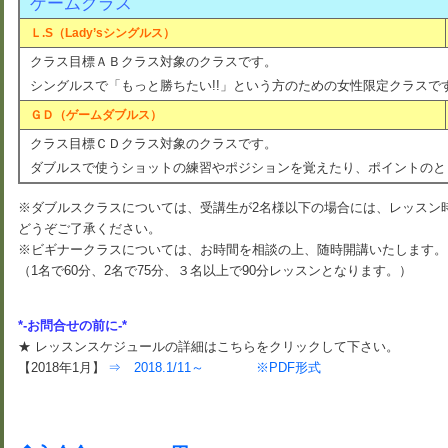
ゲームクラス
Ｌ.S（Lady’sシングルス）
クラス目標ＡＢクラス対象のクラスです。
シングルスで「もっと勝ちたい!!」という方のための女性限定クラスで
ＧＤ（ゲームダブルス）
クラス目標ＣＤクラス対象のクラスです。
ダブルスで使うショットの練習やポジションを覚えたり、ポイントのと
※ダブルスクラスについては、受講生が2名様以下の場合には、レッスン時
どうぞご了承ください。
※ビギナークラスについては、お時間を相談の上、随時開講いたします。
（1名で60分、2名で75分、３名以上で90分レッスンとなります。）
*-お問合せの前に-*
★ レッスンスケジュールの詳細はこちらをクリックして下さい。
【2018年1月】
⇒ 2018.1/11～ ※PDF形式