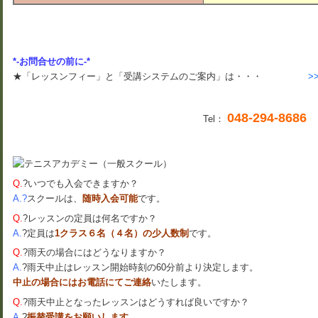
*-お問合せの前に-*
★「レッスンフィー」と「受講システムのご案内」は・・・
>
048-294-8686
Tel：
Q.
?いつでも入会できますか？
A.?
スクールは、
随時入会可能
です。
Q.
?レッスンの定員は何名ですか？
A.
?定員は
1クラス６名（４名）の少人数制
です。
Q.
?雨天の場合にはどうなりますか？
A.
?雨天中止はレッスン開始時刻の60分前より決定します。
中止の場合にはお電話にてご連絡
いたします。
Q.
?雨天中止となったレッスンはどうすれば良いですか？
A.
?
振替受講をお願いします。