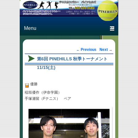
Just another テニスカン
テニスカン
パニー パインヒルズ
パニー パ
Primary menu
Skip to primary content
Skip to secondary content
インヒルズ
Post navigation
←
Previous
Next
→
第6回 PINEHILLS 秋季トーナメント
11/15(土)
優勝
稲垣優作（伊奈学園）
手塚瀬留（Fテニス） ペア