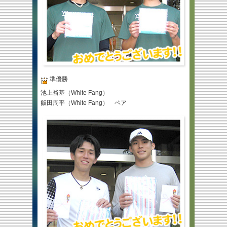
準優勝
池上裕基（White Fang）
飯田周平（White Fang） ペア