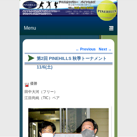
Just another テニスカン
テニスカン
パニー パインヒルズ
パニー パ
Primary menu
Skip to primary content
Skip to secondary content
インヒルズ
Post navigation
←
Previous
Next
→
第2回 PINEHILLS 秋季トーナメント
11/6(土)
優勝
田中大河（フリー）
江目尚純（TIC）ペア