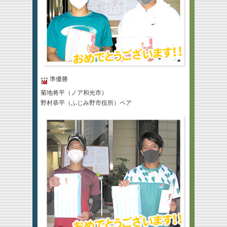
準優勝
菊地将平（ノア和光市）
野村恭平（ふじみ野市役所）ペア