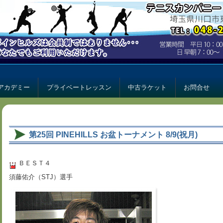
ー パインヒルズ
ルズ
アカデミー
プライベートレッスン
中古ラケット
お問合せ
第25回 PINEHILLS お盆トーナメント 8/9(祝月)
ＢＥＳＴ４
須藤佑介（STJ）選手