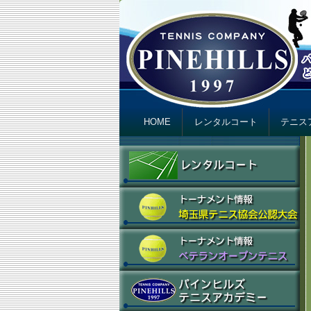
テニスカンパニ
Just another テニスカンパニー パインヒ
Primary menu
Skip to primary content
Skip to secondary content
HOME
レンタルコート
テニス