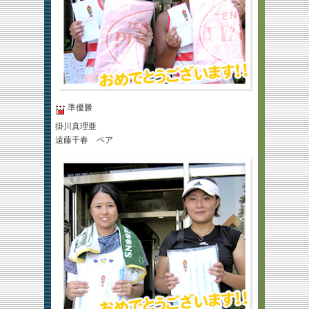
準優勝
掛川真理亜
遠藤千春 ペア