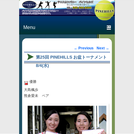
Just another テニスカン
テニスカン
パニー パインヒルズ
パニー パ
Primary menu
Skip to primary content
Skip to secondary content
インヒルズ
Post navigation
←
Previous
Next
→
第25回 PINEHILLS お盆トーナメント
8/4(水)
優勝
大島楓歩
熊倉愛未 ペア