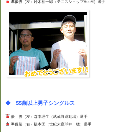
準優勝（左）鈴木祐一郎（テニスショップRooM）選手
◆ 55歳以上男子シングルス
優 勝（左）森本理生（武蔵野運動場）選手
準優勝（右）橋本匡（世紀末庭球神 猛）選手