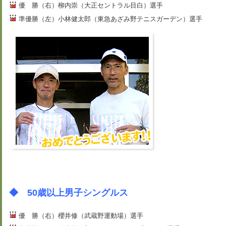
優 勝（右）柳内崇（大正セントラル目白）選手
準優勝（左）小林健太郎（東急あざみ野テニスガーデン）選手
◆ 50歳以上男子シングルス
優 勝（右）櫻井修（武蔵野運動場）選手