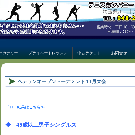
ー パインヒルズ
ルズ
アカデミー
プライベートレッスン
中古ラケット
お問合せ
ベテランオープントーナメント 11月大会
ドロー結果はこちら≫
◆ 45歳以上男子シングルス