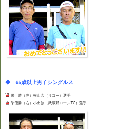
◆ 65歳以上男子シングルス
優 勝（左）横山宏（リコー）選手
準優勝（右）小出敦（武蔵野ローンTC）選手