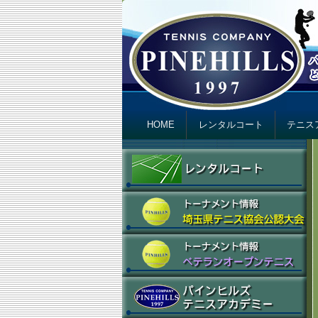
テニスカンパニ
Just another テニスカンパニー パインヒ
Primary menu
Skip to primary content
Skip to secondary content
HOME
レンタルコート
テニス