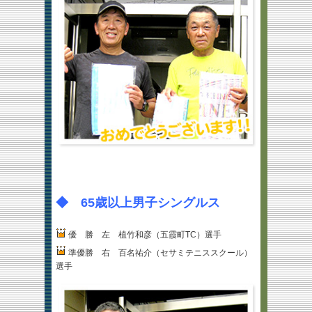
◆ 65歳以上男子シングルス
優 勝 左 植竹和彦（五霞町TC）選手
準優勝 右 百名祐介（セサミテニススクール）
選手