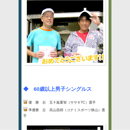
◆ 60歳以上男子シングルス
優 勝 右 五十嵐重智（ササキTC）選手
準優勝 左 高山昌樹（コナミスポーツ狭山）選
手