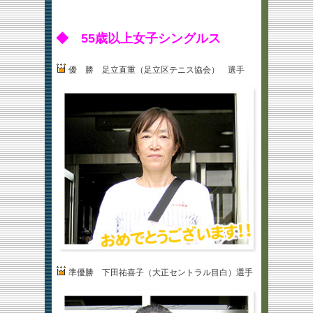
◆ 55歳以上女子シングルス
優 勝 足立直重（足立区テニス協会） 選手
準優勝 下田祐喜子（大正セントラル目白）選手