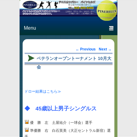
Just another テニスカン
テニスカン
パニー パインヒルズ
パニー パ
Primary menu
Skip to primary content
Skip to secondary content
インヒルズ
Post navigation
←
Previous
Next
→
ベテランオープントーナメント 10月大
会
ドロー結果はこちら≫
◆ 45歳以上男子シングルス
優 勝 左 土屋祐介（一球会）選手
準優勝 右 白石英美（大正セントラル新宿）選
手