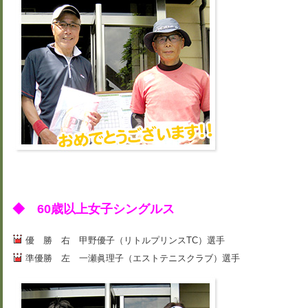
◆ 60歳以上女子シングルス
優 勝 右 甲野優子（リトルプリンスTC）選手
準優勝 左 一瀬眞理子（エストテニスクラブ）選手