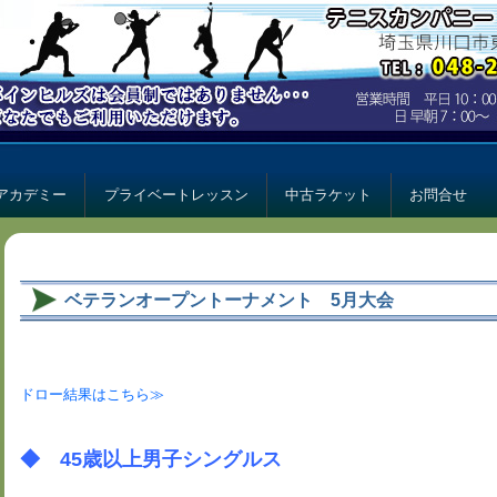
ー パインヒルズ
ルズ
アカデミー
プライベートレッスン
中古ラケット
お問合せ
ベテランオープントーナメント 5月大会
ドロー結果はこちら≫
◆ 45歳以上男子シングルス