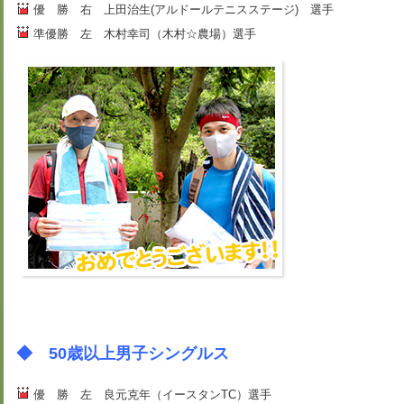
優 勝 右 上田治生(アルドールテニスステージ) 選手
準優勝 左 木村幸司（木村☆農場）選手
◆ 50歳以上男子シングルス
優 勝 左 良元克年（イースタンTC）選手