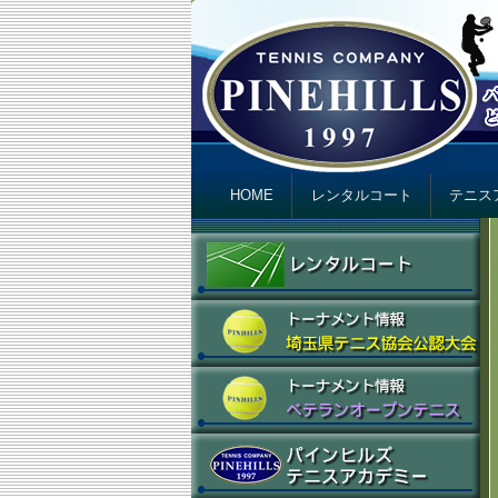
テニスカンパニ
Just another テニスカンパニー パインヒ
Primary menu
Skip to primary content
Skip to secondary content
HOME
レンタルコート
テニス