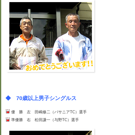
◆ 70歳以上男子シングルス
優 勝 左 田嶋修二（パサニアTC）選手
準優勝 右 松田謙一（与野TC）選手