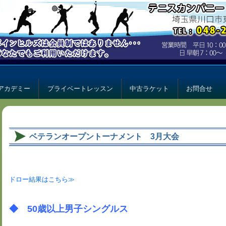
ー パインヒルズ
ルズ
アカデミー
プライベートレッスン
中古ラケット
お問合せ
ベテランオープントーナメント 3月大会
ドロー結果はこちら≫
◆ 50歳以上男子シングルス