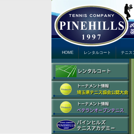
テニスカンパニ
Just another テニスカンパニー パインヒ
Primary menu
Skip to primary content
Skip to secondary content
HOME
レンタルコート
テニス