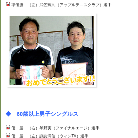
準優勝 （左）武笠輝久（アップルテニスクラブ）選手
◆ 60歳以上男子シングルス
優 勝 （右）琴野実（ファイナルエージ）選手
優 勝 （左）諏訪満信（ウィンTA）選手