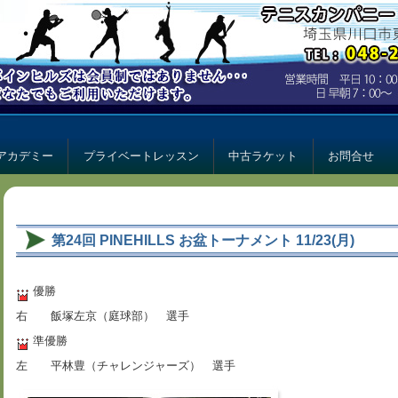
ー パインヒルズ
ルズ
アカデミー
プライベートレッスン
中古ラケット
お問合せ
第24回 PINEHILLS お盆トーナメント 11/23(月)
優勝
右 飯塚左京（庭球部） 選手
準優勝
左 平林豊（チャレンジャーズ） 選手