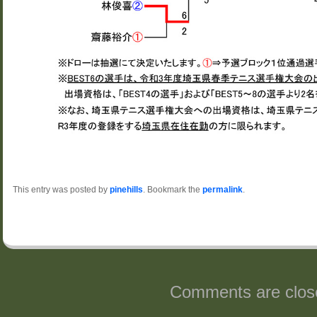
This entry was posted by
pinehills
. Bookmark the
permalink
.
Comments are clos