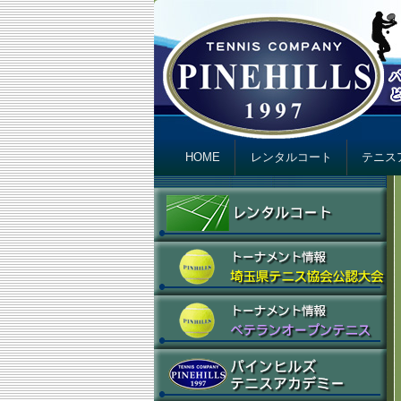
テニスカンパニ
Just another テニスカンパニー パインヒ
Primary menu
Skip to primary content
Skip to secondary content
HOME
レンタルコート
テニス