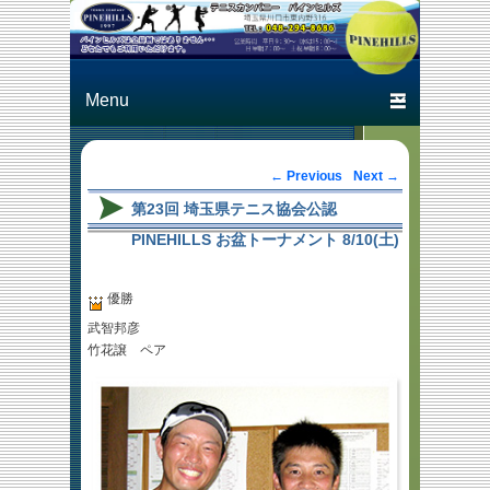
Just another テニスカン
テニスカン
パニー パインヒルズ
パニー パ
Primary menu
Skip to primary content
Skip to secondary content
インヒルズ
Post navigation
←
Previous
Next
→
第23回 埼玉県テニス協会公認
PINEHILLS お盆トーナメント 8/10(土)
優勝
武智邦彦
竹花譲 ペア