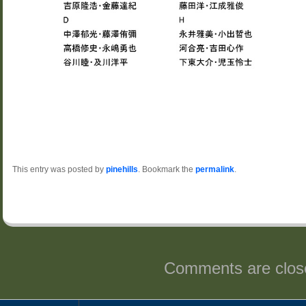
This entry was posted by
pinehills
. Bookmark the
permalink
.
Comments are clos