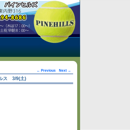
Post navigation
←
Previous
Next
→
ス 3/9(土)