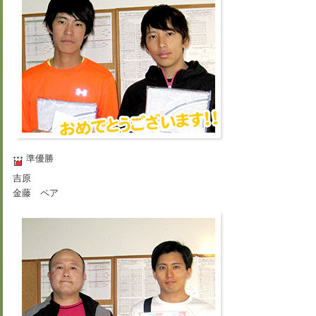
準優勝
吉原
金藤 ペア