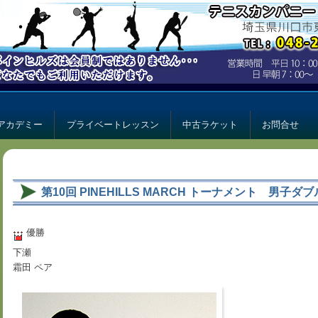
ー パインヒルズ
ルズ
アカデミー
プライベートレッスン
中古ラケット
お問合せ
第10回 PINEHILLS MARCH トーナメント 男子ダブル
優勝
下瀬
霜田 ペア