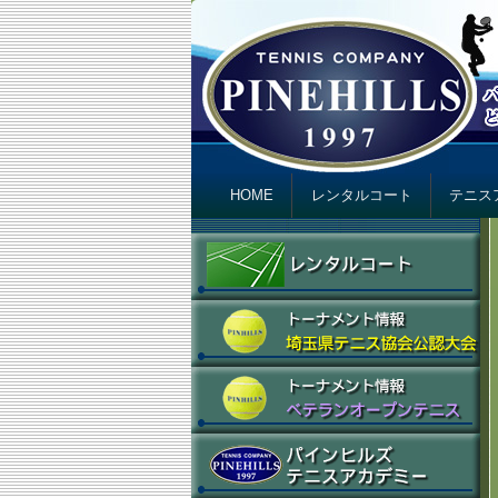
テニスカンパニ
Just another テニスカンパニー パインヒ
Primary menu
Skip to primary content
Skip to secondary content
HOME
レンタルコート
テニス