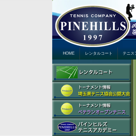
テニスカンパニ
Just another テニスカンパニー パインヒ
Primary menu
Skip to primary content
Skip to secondary content
HOME
レンタルコート
テニス