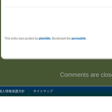
This entry was posted by
pinehills
. Bookmark the
permalink
.
Comments are clos
個人情報保護方針
サイトマップ