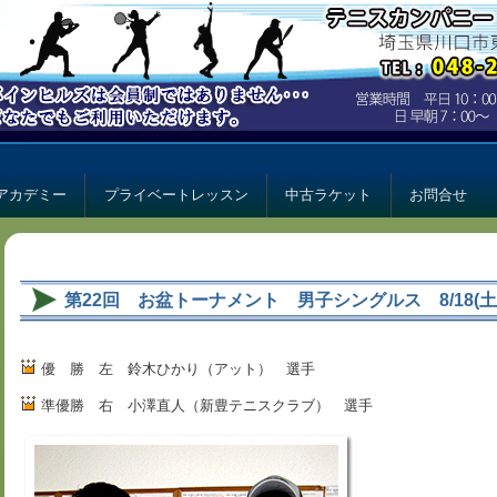
ー パインヒルズ
ルズ
アカデミー
プライベートレッスン
中古ラケット
お問合せ
第22回 お盆トーナメント 男子シングルス 8/18(土
優 勝 左 鈴木ひかり（アット） 選手
準優勝 右 小澤直人（新豊テニスクラブ） 選手