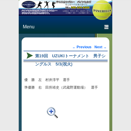
Just another テニスカン
テニスカン
パニー パインヒルズ
パニー パ
Primary menu
Skip to primary content
Skip to secondary content
インヒルズ
Post navigation
←
Previous
Next
→
第19回 UZUKIトーナメント 男子シ
ングルス 5/3(祝火)
優 勝 左 村井淳平 選手
準優勝 右 田所靖史（武蔵野運動場） 選手