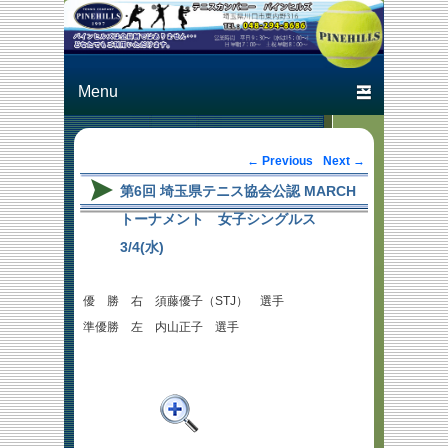
Just another テニスカン
テニスカン
パニー パインヒルズ
パニー パ
Primary menu
Skip to primary content
Skip to secondary content
インヒルズ
Post navigation
←
Previous
Next
→
第6回 埼玉県テニス協会公認 MARCH
トーナメント 女子シングルス
3/4(水)
優 勝 右 須藤優子（STJ） 選手
準優勝 左 内山正子 選手