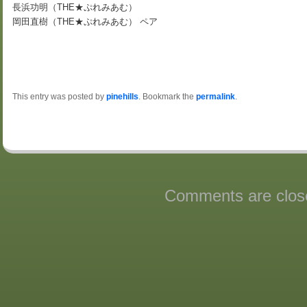
長浜功明（THE★ぷれみあむ）
岡田直樹（THE★ぷれみあむ） ペア
This entry was posted by
pinehills
. Bookmark the
permalink
.
Comments are clos