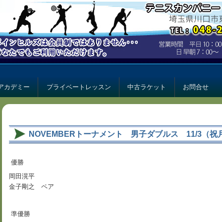
ー パインヒルズ
ルズ
アカデミー
プライベートレッスン
中古ラケット
お問合せ
NOVEMBERトーナメント 男子ダブルス 11/3（祝
優勝
岡田滉平
金子剛之 ペア
準優勝