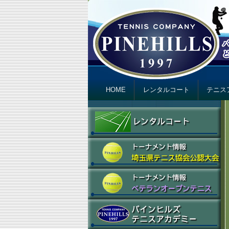
テニスカンパニ
Just another テニスカンパニー パインヒ
Primary menu
Skip to primary content
Skip to secondary content
HOME
レンタルコート
テニス