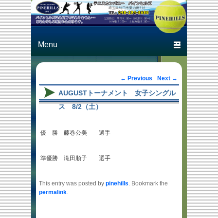
Just another テニスカン
テニスカン
パニー パインヒルズ
パニー パ
Primary menu
Skip to primary content
Skip to secondary content
インヒルズ
Post navigation
←
Previous
Next
→
AUGUSTトーナメント 女子シングル
ス 8/2（土）
優 勝 藤巻公美 選手
準優勝 滝田順子 選手
This entry was posted by
pinehills
. Bookmark the
permalink
.