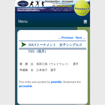
Just another テニスカン
テニスカン
パニー パインヒルズ
パニー パ
Primary menu
Skip to primary content
Skip to secondary content
インヒルズ
Post navigation
←
Previous
Next
→
JULYトーナメント 女子シングルス
7/21（祝月）
優 勝 左 長田三枝（ウェイウェイ） 選手
準優勝 右 江本智子 選手
This entry was posted by
pinehills
. Bookmark the
permalink
.