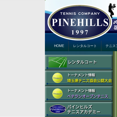
テニスカンパニ
Just another テニスカンパニー パインヒ
Primary menu
Skip to primary content
Skip to secondary content
HOME
レンタルコート
テニス