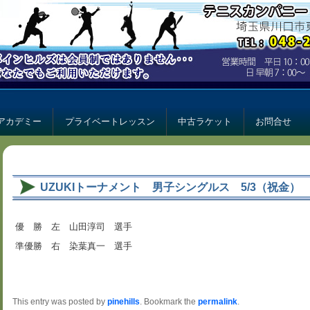
ー パインヒルズ
ルズ
アカデミー
プライベートレッスン
中古ラケット
お問合せ
UZUKIトーナメント 男子シングルス 5/3（祝金）
優 勝 左 山田淳司 選手
準優勝 右 染葉真一 選手
This entry was posted by
pinehills
. Bookmark the
permalink
.