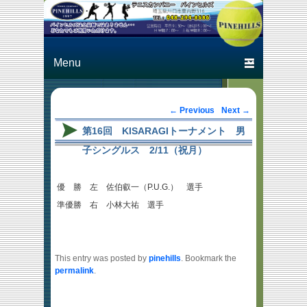
Just another テニスカン
テニスカン
パニー パインヒルズ
パニー パ
Primary menu
Skip to primary content
Skip to secondary content
インヒルズ
Post navigation
←
Previous
Next
→
第16回 KISARAGIトーナメント 男
子シングルス 2/11（祝月）
優 勝 左 佐伯叡一（P.U.G.） 選手
準優勝 右 小林大祐 選手
This entry was posted by
pinehills
. Bookmark the
permalink
.